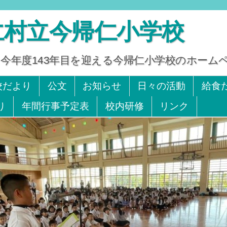
仁村立今帰仁小学校
今年度143年目を迎える今帰仁小学校のホーム
x 0980-56-2242
校だより
公文
お知らせ
日々の活動
給食
り
年間行事予定表
校内研修
リンク