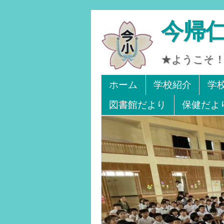
今帰
★ようこそ！
Tel 0980-56-2405. Fa
ホーム
学校紹介
学
図書館だより
保健だよ