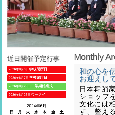
Monthly Ar
近日開催予定行事
学校閉庁日
和の心を
2026年8月6日
お迎えし
学校閉庁日
2026年8月7日
二学期始業式
2026年8月25日
日本舞踊
ショップ
ウークイ
2026年8月27日
文化には
2024年6月
す。整え
日
月
火
水
木
金
土