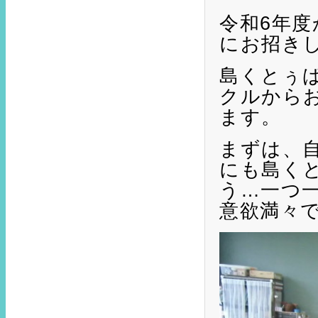
令和6年
にお招き
島くとぅ
クルから
ます。
まずは、
にも島く
う…一つ
意欲満々