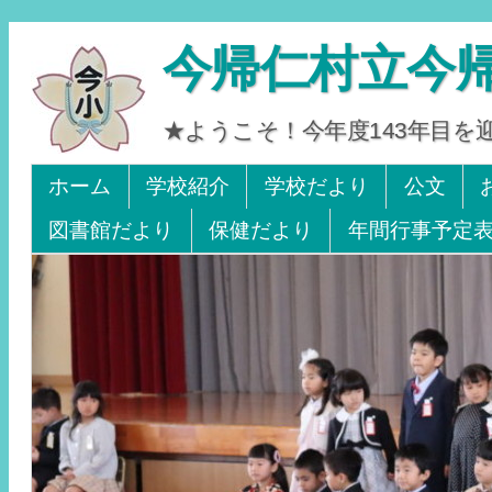
今帰仁村立今
★ようこそ！今年度143年目
Tel 0980-56-2405. Fax 0980-56-2242
ホーム
学校紹介
学校だより
公文
図書館だより
保健だより
年間行事予定