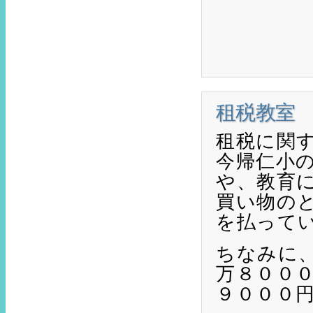
租税教室 
租税に関
今帰仁小
や、教育
買い物の
を払って
ちなみに
万８０００
９０００