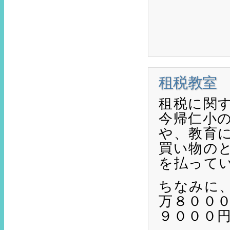
租税教室 
租税に関
今帰仁小
や、教育
買い物の
を払って
ちなみに
万８０００
９０００