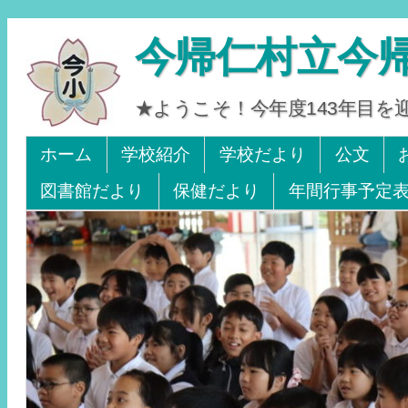
今帰仁村立今
★ようこそ！今年度143年目
Tel 0980-56-2405. Fax 0980-56-2242
ホーム
学校紹介
学校だより
公文
図書館だより
保健だより
年間行事予定