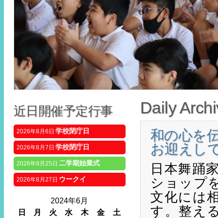
Daily Arch
近日開催予定行事
学校閉庁日
和の心を
2026年8月6日
お迎えし
学校閉庁日
2026年8月7日
二学期始業式
2026年8月25日
日本舞踊
ショップ
ウークイ
2026年8月27日
文化には
2024年6月
す。整え
日
月
火
水
木
金
土