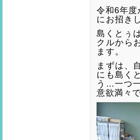
令和6年
にお招き
島くとぅ
クルから
ます。
まずは、
にも島く
う…一つ
意欲満々