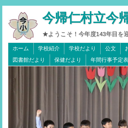
今帰仁村立今
★ようこそ！今年度143年目
Tel 0980-56-2405. Fax 0980-56-2242
ホーム
学校紹介
学校だより
公文
図書館だより
保健だより
年間行事予定