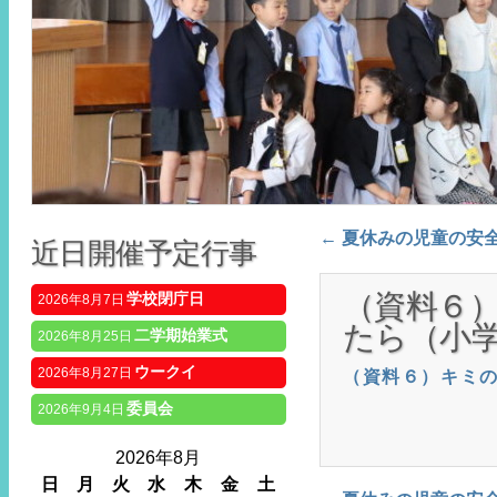
Post navigat
←
夏休みの児童の安
近日開催予定行事
（資料６
学校閉庁日
2026年8月7日
たら（小
二学期始業式
2026年8月25日
ウークイ
2026年8月27日
（資料６）キミ
委員会
2026年9月4日
2026年8月
日
月
火
水
木
金
土