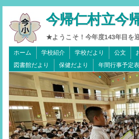
今帰仁村立今
★ようこそ！今年度143年目
Tel 0980-56-2405. Fax 0980-56-2242
ホーム
学校紹介
学校だより
公文
図書館だより
保健だより
年間行事予定