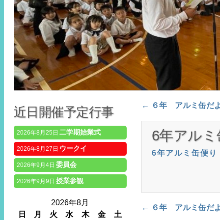
Post navigat
←
６年 アルミ缶だ
近日開催予定行事
6年アルミ
二学期始業式
2026年8月25日
ウークイ
2026年8月27日
6年アルミ缶便り
委員会
2026年9月4日
授業参観
2026年9月9日
2026年8月
Post navigat
←
６年 アルミ缶だ
日
月
火
水
木
金
土