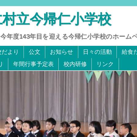
仁村立今帰仁小学校
今年度143年目を迎える今帰仁小学校のホーム
x 0980-56-2242
校だより
公文
お知らせ
日々の活動
給食
り
年間行事予定表
校内研修
リンク