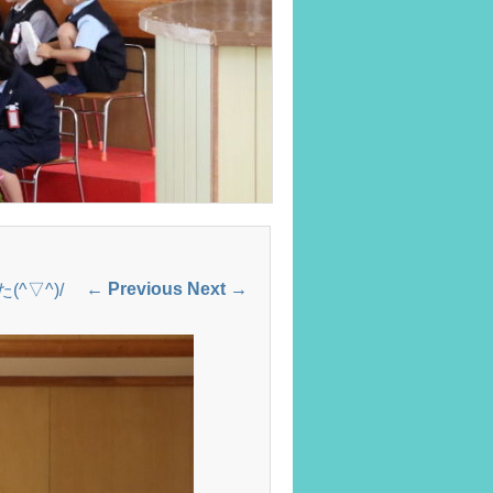
← Previous
Next →
^▽^)/