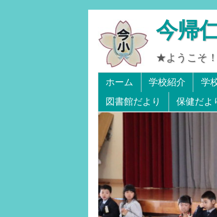
今帰
★ようこそ！
Tel 0980-56-2405. Fa
ホーム
学校紹介
学
図書館だより
保健だよ