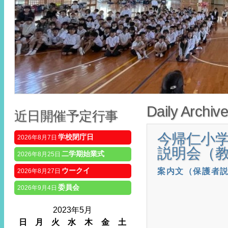
Daily Archiv
近日開催予定行事
今帰仁小
学校閉庁日
2026年8月7日
説明会（
二学期始業式
2026年8月25日
ウークイ
案内文（保護者
2026年8月27日
委員会
2026年9月4日
2023年5月
日
月
火
水
木
金
土