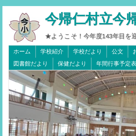
今帰仁村立今
★ようこそ！今年度143年目
Tel 0980-56-2405. Fax 0980-56-2242
ホーム
学校紹介
学校だより
公文
図書館だより
保健だより
年間行事予定