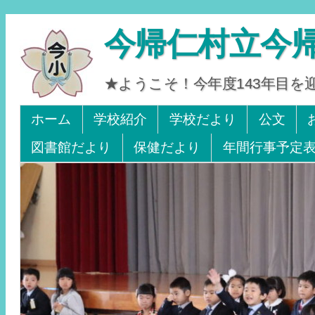
今帰仁村立今
★ようこそ！今年度143年目
Tel 0980-56-2405. Fax 0980-56-2242
ホーム
学校紹介
学校だより
公文
図書館だより
保健だより
年間行事予定