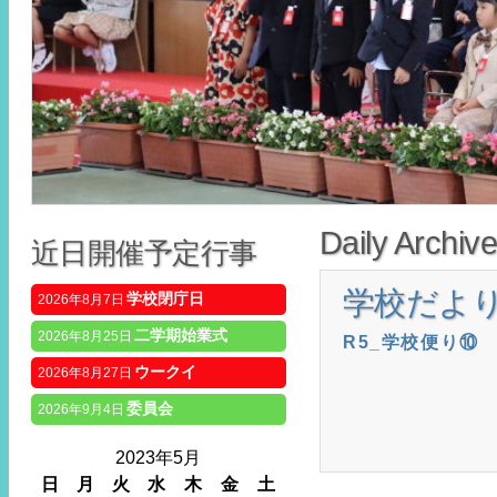
Daily Archiv
近日開催予定行事
学校だよ
学校閉庁日
2026年8月7日
二学期始業式
2026年8月25日
R5_学校便り⑩
ウークイ
2026年8月27日
委員会
2026年9月4日
2023年5月
日
月
火
水
木
金
土