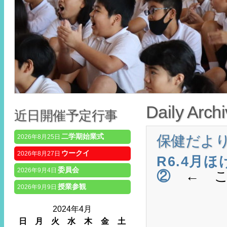
Daily Arch
近日開催予定行事
二学期始業式
保健だよ
2026年8月25日
ウークイ
2026年8月27日
R6.4月
委員会
2026年9月4日
②
← こ
授業参観
2026年9月9日
2024年4月
日
月
火
水
木
金
土