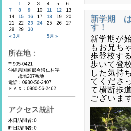
1
2
3
4
5
6
7
8
9
10
11
12
13
14
15
16
17
18
19
20
新学期 
21
22
23
24
25
26
27
す！
28
29
30
« 3月
5月 »
新学期が
もお兄ち
所在地：
歩登校す
歩いて登
〒905-0421
沖縄県国頭郡今帰仁村字
した気持
越地207番地
てくださ
電話：0980-56-2407
て横断歩
ＦＡＸ：0980-56-2462
ございま
アクセス統計
本日訪問者:
0
昨日訪問者:
0