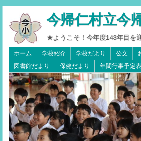
今帰仁村立今
★ようこそ！今年度143年目
Tel 0980-56-2405. Fax 0980-56-2242
ホーム
学校紹介
学校だより
公文
図書館だより
保健だより
年間行事予定