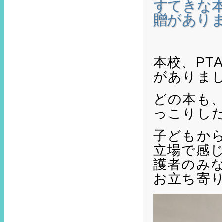
すてきな
贈があり
本校、PT
がありま
どの本も
っこりし
子どもか
立場で感
護者のみ
お立ち寄